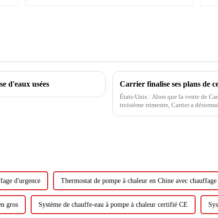
se d'eaux usées
Carrier finalise ses plans de c
États-Unis : Alors que la vente de Car
troisième trimestre, Carrier a désorma
commercial et résidentiel pour 3 millia
fage d'urgence
Thermostat de pompe à chaleur en Chine avec chauffage
en gros
Système de chauffe-eau à pompe à chaleur certifié CE
Sys