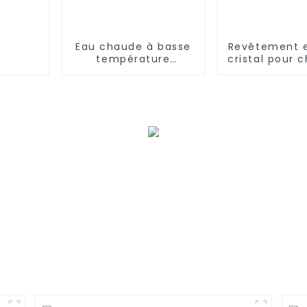
Eau chaude à basse
Revêtement e
température
cristal pour 
Chauffe-eau à
eau à pom
pompe à chaleur à
chaleur dom
température
constante 24 heures
sur 24