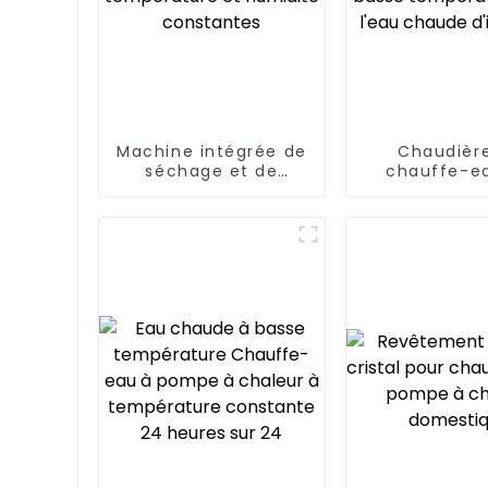
Machine intégrée de
Chaudièr
séchage et de
chauffe-e
déshumidification à
pompe à cha
température et
source d'air
humidité constantes
basse tempé
pour l'eau 
d'indust