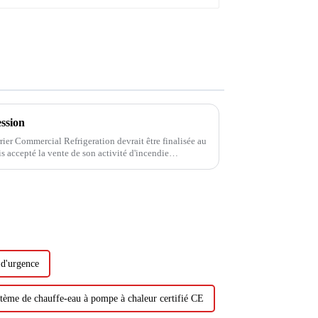
ession
rier Commercial Refrigeration devrait être finalisée au
is accepté la vente de son activité d'incendie
rds de dollars. Suite à son achat...
 d'urgence
tème de chauffe-eau à pompe à chaleur certifié CE