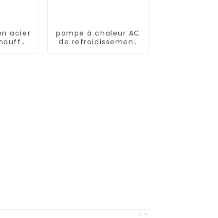
n acier
pompe à chaleur AC
chauffe-
de refroidissement
pe à
et de chauffage à
estique
très basse
température