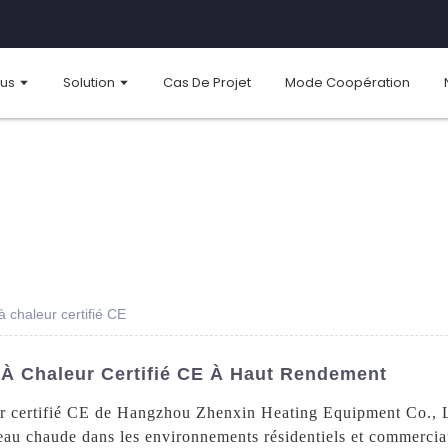
ous
Solution
Cas De Projet
Mode Coopération
 chaleur certifié CE
À Chaleur Certifié CE À Haut Rendement
r certifié CE de Hangzhou Zhenxin Heating Equipment Co., Ltd
eau chaude dans les environnements résidentiels et commerciau