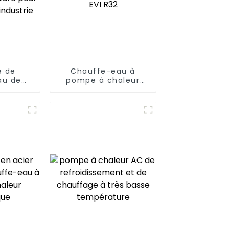
e de
Chauffe-eau à
au de
pompe à chaleur
leur de
ultra-basse
 à très
température à COP
rature
élevé EVI R32
chaude
rie