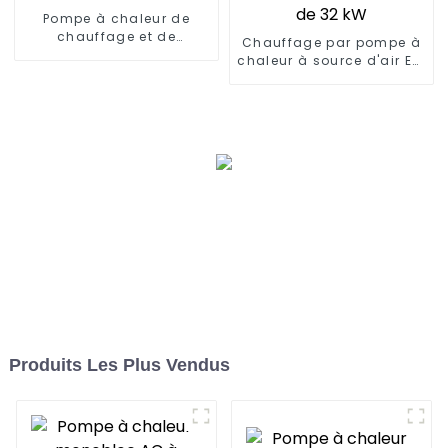
Pompe à chaleur de
chauffage et de
Chauffage par pompe à
refroidissement à
chaleur à source d'air EVI
onduleur CC 15KW
avec onduleur à courant
continu complet de 32
kW
Produits Les Plus Vendus