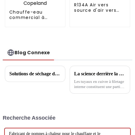
R134A Air vers
source d'air vers
Chauffe-eau
pompe à chaleur
commercial à
pour chauffe-eau
pompe à chaleur 11-
160kw, haut Cop
avec compresseur
Copeland
Blog Connexe
Solutions de séchage des boues
La science derrière la climatisation à haut rendement : comment les tubes en cuivre à filetage interne améliorent le transfert de chaleur
Les tuyaux en cuivre à filetage
interne constituent une partie
importante du processus
d’échange thermique dans les
climatiseurs. Sa conception
inclut de fortes capacités
d'échange thermique et des
Recherche Associée
capacités internes accrues.
Fabricant de pompes à chaleur pour le chauffage et le