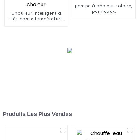
pompe à chaleur solaire,
panneaux
Onduleur intelligent à
photovoltaïques,
très basse température
système de chauffage
refroidissant et
chauffant un climatiseur
à pompe à chaleur
Produits Les Plus Vendus