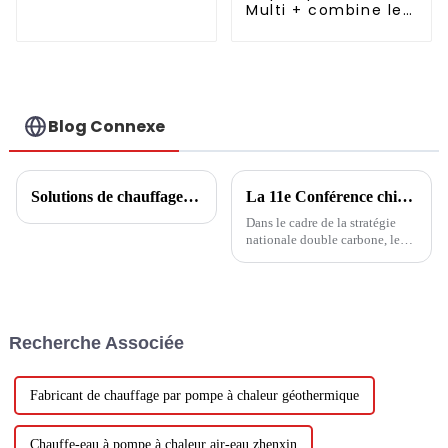
Multi + combine le
chaleur
refroidissement, le
chauffage et
l'approvisionnement
en eau chaude
dans un seul
système économe
Blog Connexe
en énergie.
Solutions de chauffage de l'eau chaude à base d'eaux usées
La 11e Conférence chinoise sur l'ingénierie des pompes à chaleur : développement de pompes à chaleur et complémentation multi-énergies
Dans le cadre de la stratégie
nationale double carbone, les
pompes à chaleur ouvrent de
nouvelles opportunités de
développement. Nouvelles
opportunités, nouveaux défis,
nouveaux développements,
Recherche Associée
afin de mieux jouer le rôle
important de...
Fabricant de chauffage par pompe à chaleur géothermique
Chauffe-eau à pompe à chaleur air-eau zhenxin