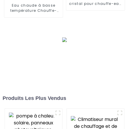
cristal pour chauffe-eau
Eau chaude à basse
à pompe à chaleur
température Chauffe-
domestique
eau à pompe à chaleur à
température constante
24 heures sur 24
Produits Les Plus Vendus