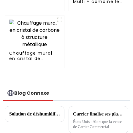
Multi + combine le
refroidissement, le
chauffage et
l'approvisionnement
en eau chaude
dans un seul
système économe
en énergie.
Chauffage mural
en cristal de
carbone à structure
métallique
Blog Connexe
Solution de déshumidification à température constante pour piscine
Carrier finalise ses plans de cession
États-Unis : Alors que la vente
de Carrier Commercial
Refrigeration devrait être