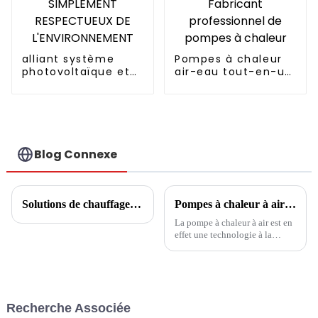
alliant système
Pompes à chaleur
photovoltaïque et
air-eau tout-en-un
pompe à chaleur
à onduleur
CHAUFFAGE
entièrement
SIMPLEMENT
continu Fabricant
RESPECTUEUX DE
professionnel de
L'ENVIRONNEMENT
pompes à chaleur
Blog Connexe
Solutions de chauffage central communautaire
Pompes à chaleur à air : à la pointe de la nouvelle ère de l’énergie verte
La pompe à chaleur à air est en
effet une technologie à la
pointe d’une nouvelle ère
d’énergie verte. Ses
caractéristiques écologiques et
sa haute efficacité énergétique
en font une alternative idéale
Recherche Associée
aux méthodes de chauffage