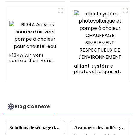
refroidissement et
R290 R32 pour la
chauffage, 6 ~ 15kw
chaleur
R134A Air vers
source d'air vers
pompe à chaleur
alliant système
pour chauffe-eau
photovoltaïque et
pompe à chaleur
CHAUFFAGE
SIMPLEMENT
RESPECTUEUX DE
L'ENVIRONNEMENT
Blog Connexe
Solutions de séchage des boues
Avantages des unités gainables par rapport à la climatisation centrale