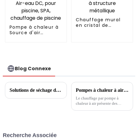
Chauffage mural
en cristal de
Pompe à chaleur à
carbone à structure
Source d'air
métallique
domestique,
onduleur Air-eau
DC, pour piscine,
SPA, chauffage de
piscine
Blog Connexe
Solutions de séchage de céréales et de fruits
Pompes à chaleur à air : la tendance et le premier choix pour la culture et le chauffage des serres
Le chauffage par pompe à
chaleur à air présente des
avantages dans le domaine de
la plantation en serre,
remplaçant les méthodes de
chauffage traditionnelles telles
que l'isolation par film
Recherche Associée
multicouche et le chauffage au