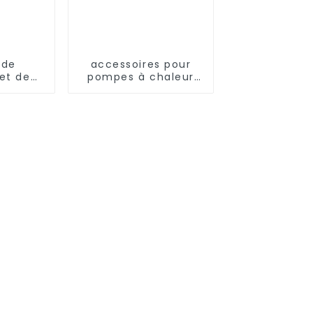
 de
accessoires pour
et de
pompes à chaleur
ement
pompes à fréquence
tique
variable à pression
ental
res