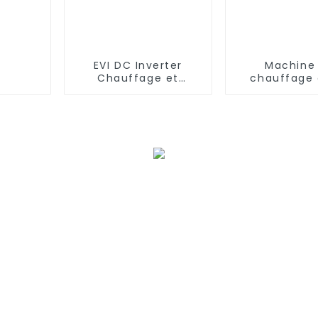
EVI DC Inverter
Machine
Chauffage et
chauffage 
refroidissement
refroidiss
domestique Pompe
thermosta
à chaleur
environnem
pour ser