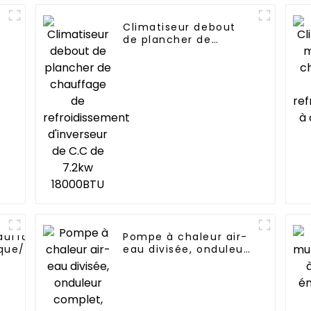
Climatiseur debout
de plancher de
chauffage de
refroidissement
d'inverseur de C.C de
7.2kw 18000BTU
auffage
Pompe à chaleur air-
ue/résidentiel
eau divisée, onduleur
n monobloc air
complet,
s pompe à
refroidissement et
chauffage, 6 ~ 15kw