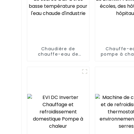
Chaudière de
Chauffe-e
chauffe-eau de
pompe à cha
pompe à chaleur de
source d'a
source d'air à très
Zhenxin 75k
basse température
des écoles
pour l'eau chaude
hôtels, des h
d'industrie