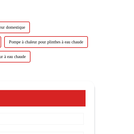
eur domestique
Pompe à chaleur pour plinthes à eau chaude
ur à eau chaude