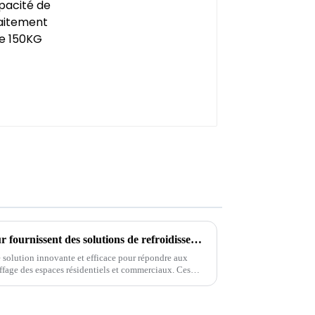
Comment les pompes à chaleur fournissent des solutions de refroidissement et de chauffage
 solution innovante et efficace pour répondre aux
ffage des espaces résidentiels et commerciaux. Ces
s principes de la thermodynamique pour transférer...