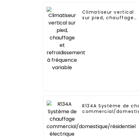
Climatiseur vertical
sur pied, chauffage
et refroidissement à
fréquence variable
R134A Système de ch
commercial/domestiq
électrique tout-en-u
vers source d'air ver
chaleur chauffe-eau