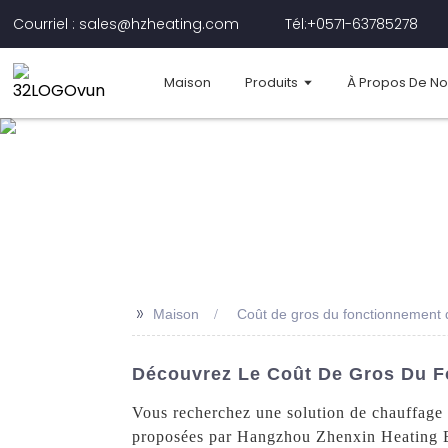
Courriel : sales@hzheating.com
Tél:+0571-63785278
Maison
Produits
À Propos De N
>>
Maison
Coût de gros du fonctionnement 
Découvrez Le Coût De Gros Du F
Vous recherchez une solution de chauffage 
proposées par Hangzhou Zhenxin Heating Eq