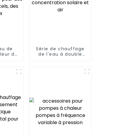
au de
Série de chauffage
leur de
de l'eau à double
ir de
concentration
w pour
solaire et air
, des
ôpitaux