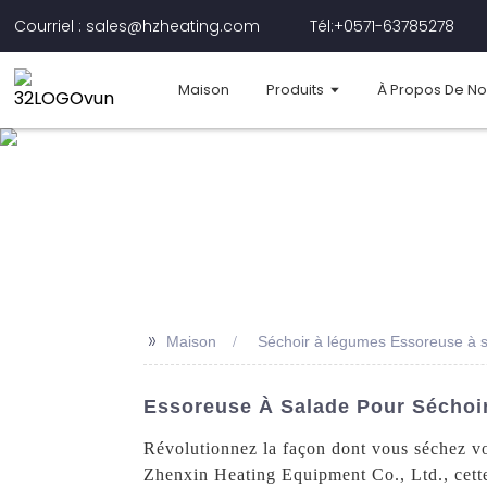
Courriel : sales@hzheating.com
Tél:+0571-63785278
Maison
Produits
À Propos De N
>>
Maison
Séchoir à légumes Essoreuse à s
Essoreuse À Salade Pour Séchoi
Révolutionnez la façon dont vous séchez v
Zhenxin Heating Equipment Co., Ltd., cette