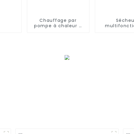
Chauffage par
Sécheu
pompe à chaleur à
multifonct
source d'air EVI avec
pour l'indus
onduleur à courant
l'agricul
continu complet de
32 kW