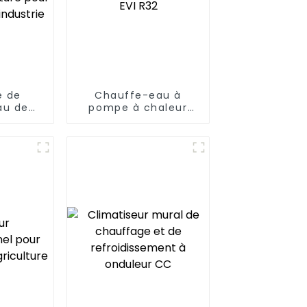
e de
Chauffe-eau à
au de
pompe à chaleur
leur de
ultra-basse
 à très
température à COP
rature
élevé EVI R32
chaude
rie