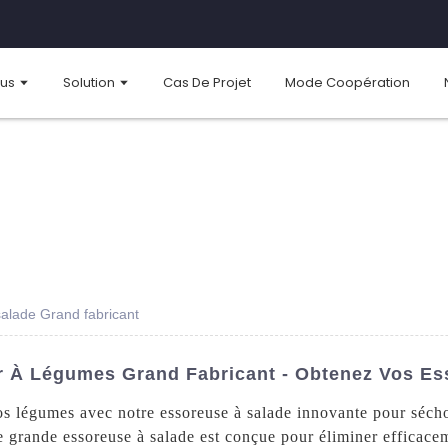
ous
Solution
Cas De Projet
Mode Coopération
alade Grand fabricant
r À Légumes Grand Fabricant - Obtenez Vos Es
os légumes avec notre essoreuse à salade innovante pour séc
 grande essoreuse à salade est conçue pour éliminer efficacem