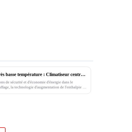
Série à fréquence variable à très basse température : Climatiseur central avec chauffage au sol
ns de sécurité et d'économie d'énergie dans le
uffage, la technologie d'augmentation de l'enthalpie à
un véritable tournant. Cette auberge...