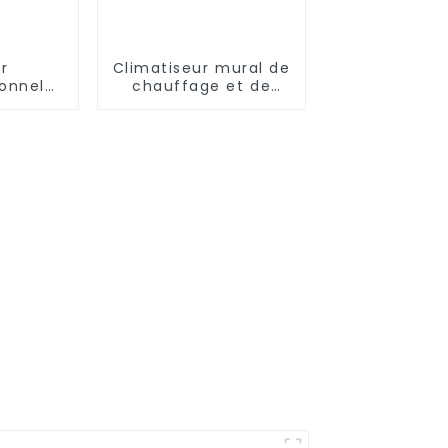
r
Climatiseur mural de
ionnel
chauffage et de
trie et
refroidissement à
ture
onduleur CC