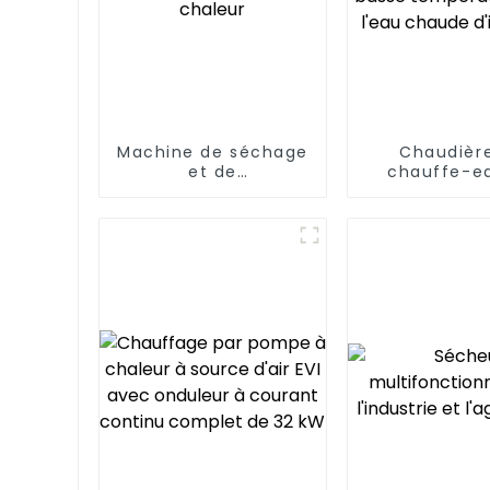
Machine de séchage
Chaudièr
et de
chauffe-e
déshumidification
pompe à cha
de grains par pompe
source d'air
à chaleur
basse tempé
pour l'eau 
d'indust