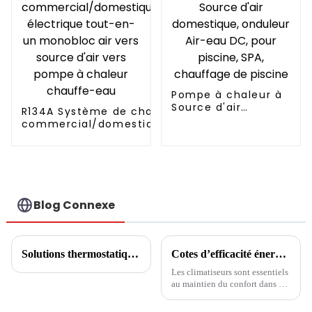
Pompe à chaleur à
Source d'air
R134A Système de chauffage
domestique,
commercial/domestique/résidentiel
onduleur Air-eau
électrique tout-en-un monobloc air
DC, pour piscine,
vers source d'air vers pompe à
SPA, chauffage de
chaleur chauffe-eau
piscine
Blog Connexe
Solutions thermostatiques pour serres de fleurs
Cotes d’efficacité énergétique des climatiseurs
Les climatiseurs sont essentiels
au maintien du confort dans de
nombreuses régions du monde,
en particulier pendant les mois