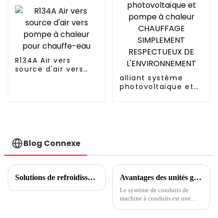
L'ENVIRONNEMENT
pompes à chaleur
R134A Air vers
source d'air vers
pompe à chaleur
alliant système
pour chauffe-eau
photovoltaïque et
pompe à chaleur
CHAUFFAGE
SIMPLEMENT
RESPECTUEUX DE
L'ENVIRONNEMENT
Blog Connexe
Solutions de refroidissement, de chauffage et d'eau chaude pour centres commerciaux
Avantages des unités gainables par rapport à la climatisation centrale
Le système de conduits de
machine à conduits est une
forme d'un remorquage, d'une
machine extérieure et d'une