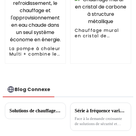
Chauffage mural
en cristal de
carbone à structure
métallique
La pompe à chaleur
Multi + combine le
refroidissement, le
chauffage et
l'approvisionnement
en eau chaude
dans un seul
système économe
Blog Connexe
en énergie.
Solutions de chauffage de l'eau industrielle
Série à fréquence variable à très basse température : Climatiseur central avec chauffage au sol
Face à la demande croissante
de solutions de sécurité et
d'économie d'énergie dans le
domaine de la réfrigération et