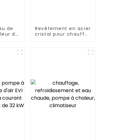
au de
Revêtement en acier
leur de
cristal pour chauffe-
ir de
eau à pompe à
w pour
chaleur domestique
, des
ôpitaux