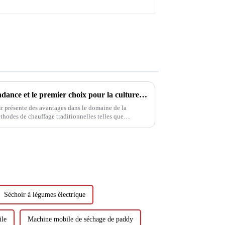
Pompes à chaleur à air : la tendance et le premier choix pour la culture et le chauffage des serres
ir présente des avantages dans le domaine de la
éthodes de chauffage traditionnelles telles que
e chauffage au charbon. Son environnement...
Séchoir à légumes électrique
ile
Machine mobile de séchage de paddy