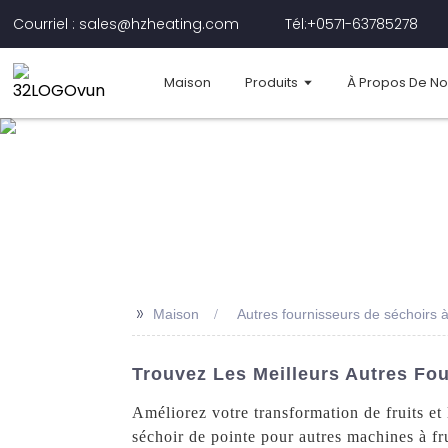
Courriel : sales@hzheating.com
Tél:+0571-63785278
Maison
Produits
À Propos De N
>>
Maison
Autres fournisseurs de séchoirs à
Trouvez Les Meilleurs Autres Fo
Améliorez votre transformation de fruits 
séchoir de pointe pour autres machines à fr