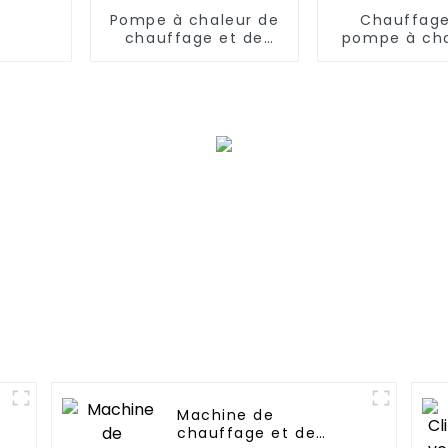
Pompe à chaleur de
Chauffage
chauffage et de
pompe à cha
refroidissement à
source d'air 
onduleur CC 15KW
onduleur à 
continu com
32 kW
Machine de
r
chauffage et de