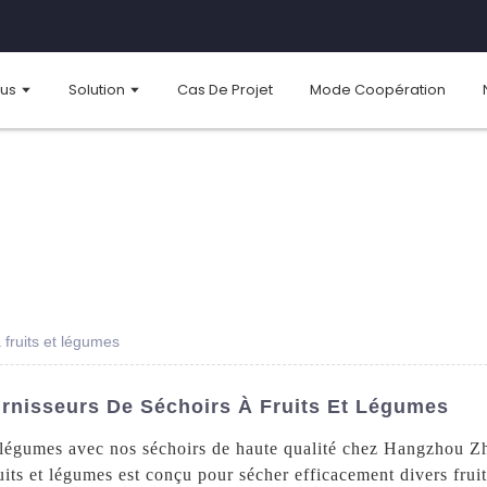
ous
Solution
Cas De Projet
Mode Coopération
 fruits et légumes
urnisseurs De Séchoirs À Fruits Et Légumes
et légumes avec nos séchoirs de haute qualité chez Hangzhou 
uits et légumes est conçu pour sécher efficacement divers frui