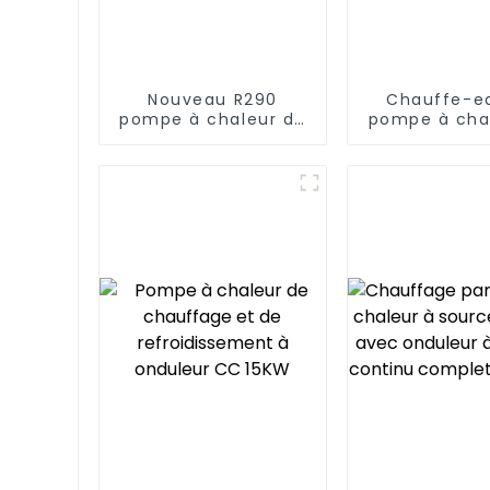
Nouveau R290
Chauffe-e
pompe à chaleur de
pompe à cha
piscine thermostat
source d'a
série chauffe-eau
Zhenxin 75k
des écoles
hôtels, des h