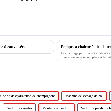
se d'eaux usées
Le chauffage par pompe à chaleur à a
plantation en serre, remplaçant les m
l'isolation par film multicouche et l
hine de déshydratation de champignons
Machine de séchage de blé
Séchoir à céréales
Moulin à riz séchoir
Séchoir à paddy mob