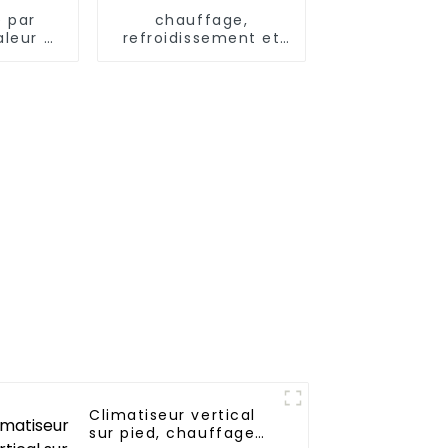
 par
chauffage,
leur à
refroidissement et
EVI avec
eau chaude, pompe
courant
à chaleur,
plet de
climatiseur
Climatiseur vertical
sur pied, chauffage