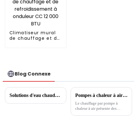
Climatiseur mural
de chauffage et de
refroidissement à
onduleur CC 12 000
BTU
Blog Connexe
Solutions d'eau chaude domestique
Pompes à chaleur à air : la tendance et le premier choix pour la culture et le chauffage des serres
Le chauffage par pompe à
chaleur à air présente des
avantages dans le domaine de
la plantation en serre,
remplaçant les méthodes de
chauffage traditionnelles telles
que l'isolation par film