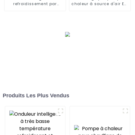
refroidissement par
chaleur à source d'air EVI
pompe à chaleur air et
avec onduleur à courant
eau pour climatisation
continu complet de 32
centrale
kW
Produits Les Plus Vendus