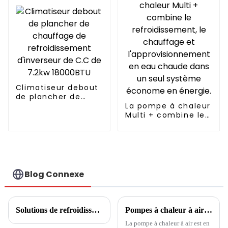
Climatiseur debout
de plancher de
chauffage de
La pompe à chaleur
refroidissement
Multi + combine le
d'inverseur de C.C
refroidissement, le
de 7.2kw 18000BTU
chauffage et
l'approvisionnement
en eau chaude
dans un seul
système économe
Blog Connexe
en énergie.
Solutions de refroidissement, de chauffage et d'eau chaude pour hôtels et écoles
Pompes à chaleur à air : à la pointe de la nouvelle ère de l’énergie verte
La pompe à chaleur à air est en