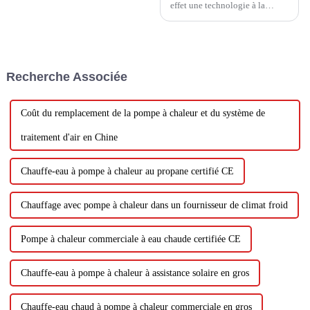
effet une technologie à la
pointe d’une nouvelle ère
d’énergie verte. Ses
caractéristiques écologiques et
sa haute efficacité énergétique
en font une alternative idéale
Recherche Associée
aux méthodes de chauffage
traditionnelles.Tout d'abord...
Coût du remplacement de la pompe à chaleur et du système de
traitement d'air en Chine
Chauffe-eau à pompe à chaleur au propane certifié CE
Chauffage avec pompe à chaleur dans un fournisseur de climat froid
Pompe à chaleur commerciale à eau chaude certifiée CE
Chauffe-eau à pompe à chaleur à assistance solaire en gros
Chauffe-eau chaud à pompe à chaleur commerciale en gros