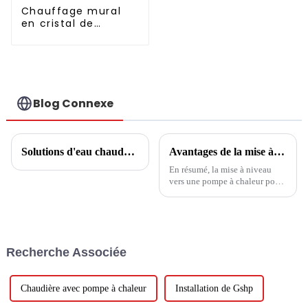
Chauffage mural
en cristal de
carbone graphène
Blog Connexe
Solutions d'eau chaude domestique
Avantages de la mise à niveau vers une pompe à chaleur pour chauffe-eau
En résumé, la mise à niveau
vers une pompe à chaleur pour
chauffe-eau offre un large
éventail d'avantages,
notamment l'efficacité
énergétique, les économies de
coûts, l'impact
Recherche Associée
environnemental, une eau
chaude constante et une
durabilité à long terme.
Chaudière avec pompe à chaleur
Installation de Gshp