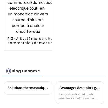
R134A Système de chauffage
commercial/domestique/résidentiel
électrique tout-en-un monobloc air
vers source d'air vers pompe à
chaleur chauffe-eau
Blog Connexe
Solutions thermostatiques pour serres de fleurs
Avantages des unités gainables par rapport à la climatisation centrale
Le système de conduits de
machine à conduits est une
forme d'un remorquage, d'une
machine extérieure et d'une