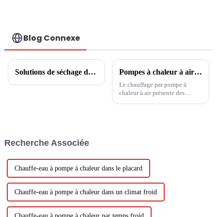
l'approvisionnement
en eau chaude
dans un seul
système économe
Blog Connexe
en énergie.
Solutions de séchage de céréales et de fruits
Pompes à chaleur à air : la tendance et le premier choix pour la culture et le chauffage des serres
Le chauffage par pompe à
chaleur à air présente des
avantages dans le domaine de
la plantation en serre,
remplaçant les méthodes de
chauffage traditionnelles telles
que l'isolation par film
Recherche Associée
multicouche et le chauffage au
charbon. Son environnement...
Chauffe-eau à pompe à chaleur dans le placard
Chauffe-eau à pompe à chaleur dans un climat froid
Chauffe-eau à pompe à chaleur par temps froid