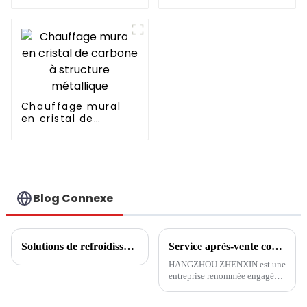
chaleur
CHAUFFAGE
SIMPLEMENT
RESPECTUEUX DE
L'ENVIRONNEMENT
Chauffage mural
en cristal de
carbone à structure
métallique
Blog Connexe
Solutions de refroidissement, de chauffage et d'eau chaude pour centres commerciaux
Service après-vente confortable et économe en énergie, de première classe, les clients australiens font l'éloge de HANGZHOU ZHENXIN
HANGZHOU ZHENXIN est une
entreprise renommée engagée
dans la recherche et le
développement, la production,