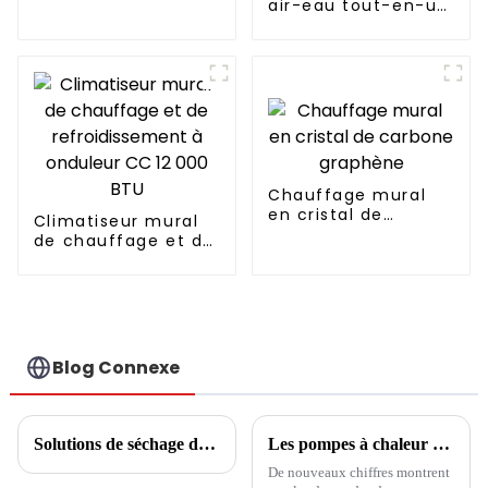
air-eau tout-en-un
à onduleur
entièrement
continu Fabricant
professionnel de
pompes à chaleur
Chauffage mural
en cristal de
Climatiseur mural
carbone graphène
de chauffage et de
refroidissement à
onduleur CC 12 000
BTU
Blog Connexe
Solutions de séchage de céréales et de fruits
Les pompes à chaleur sont très demandées alors que les demandes de subventions augmentent de 75 %
De nouveaux chiffres montrent