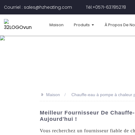
Courriel : sales@hzheating.com
Tél:+0571-63785278
Maison
Produits
À Propos De N
>>
Maison
Chauffe-eau à pompe à chaleur p
Meilleur Fournisseur De Chauffe
Aujourd'hui !
Vous recherchez un fournisseur fiable de c