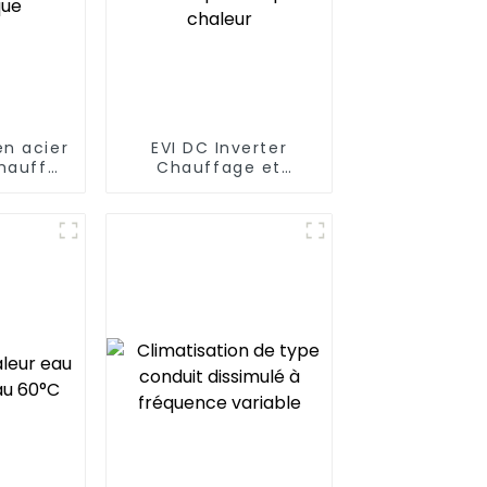
n acier
EVI DC Inverter
chauffe-
Chauffage et
pe à
refroidissement
estique
domestique Pompe
à chaleur