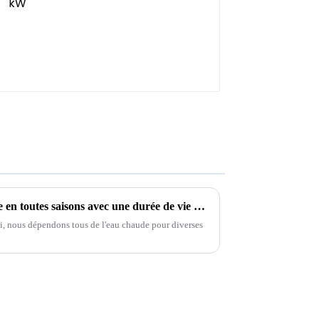
L'eau chaude peut être utilisée en toutes saisons avec une durée de vie à faible teneur en carbone pour une vie plus sûre
i, nous dépendons tous de l'eau chaude pour diverses