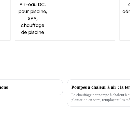
nons
Le chauffage par pompe à chaleur à a
plantation en serre, remplaçant les m
l'isolation par film multicouche et l