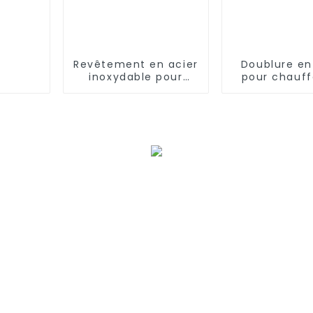
Revêtement en acier
Doublure en
inoxydable pour
pour chauf
chauffe-eau divisé
domestiq
de type domestique
sources d
divisée