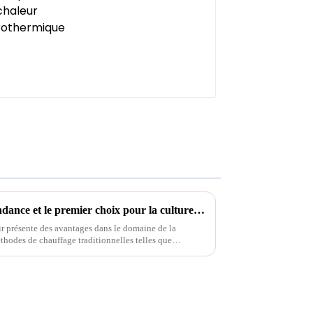
Pompes à chaleur à air : la tendance et le premier choix pour la culture et le chauffage des serres
ir présente des avantages dans le domaine de la
éthodes de chauffage traditionnelles telles que
e chauffage au charbon. Son environnement...