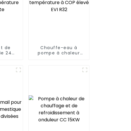
t de
Chauffe-eau à
ie 24
pompe à chaleur
 chaude
ultra-basse
ture
température à COP
te
élevé EVI R32