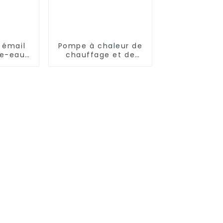
 émail
Pompe à chaleur de
fe-eau
chauffage et de
ue à
refroidissement à
'air
onduleur CC 15KW
s