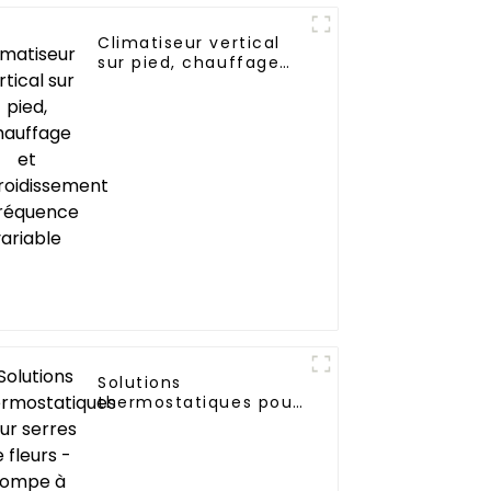
Climatiseur vertical
sur pied, chauffage
et refroidissement à
fréquence variable
Solutions
thermostatiques pour
serres de fleurs -
pompe à chaleur
aérothermique