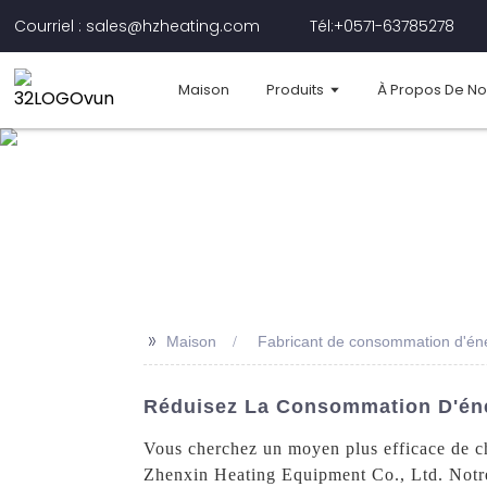
Courriel : sales@hzheating.com
Tél:+0571-63785278
Maison
Produits
À Propos De N
>>
Maison
Fabricant de consommation d'én
Réduisez La Consommation D'éne
Vous cherchez un moyen plus efficace de c
Zhenxin Heating Equipment Co., Ltd. Notre 