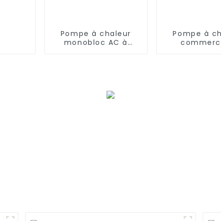
Pompe à chaleur
Pompe à ch
monobloc AC à
commerci
onduleur EVI
intelligen
complet de 50 kW
refroidisse
de chauf
d'inverseur à
basse tempé