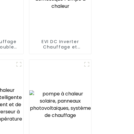
auffage
EVI DC Inverter
double
Chauffage et
tion
refroidissement
 air
domestique Pompe
à chaleur