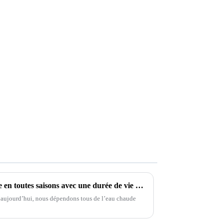
L'eau chaude peut être utilisée en toutes saisons avec une durée de vie à faible teneur en carbone pour une vie plus sûre
’aujourd’hui, nous dépendons tous de l’eau chaude