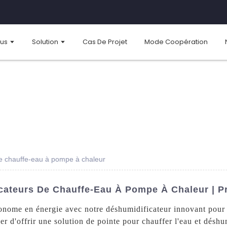
ous
Solution
Cas De Projet
Mode Coopération
de chauffe-eau à pompe à chaleur
cateurs De Chauffe-Eau À Pompe À Chaleur | Pr
économe en énergie avec notre déshumidificateur innovant pou
r d'offrir une solution de pointe pour chauffer l'eau et déshum