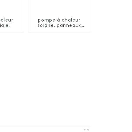
aleur
pompe à chaleur
ale
solaire, panneaux
te de
photovoltaïques,
ment et
système de
fage
chauffage
 ultra-
rature