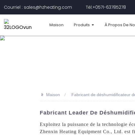
Courriel : sales@hzheating.com
Tél:+0571-63785278
Maison
Produits
À Propos De N
>>
Maison
Fabricant de déshumidificateur 
Fabricant Leader De Déshumidifi
Exploitez la puissance de la technologie 
Zhenxin Heating Equipment Co., Ltd. est fie