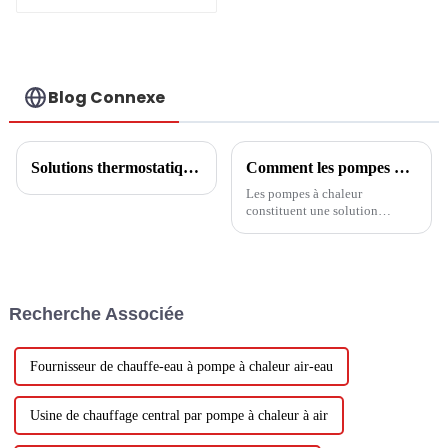
R290 R32 pour la
chaleur
Blog Connexe
Solutions thermostatiques pour serres de fleurs
Comment les pompes à chaleur fournissent des solutions de refroidissement et de chauffage
Les pompes à chaleur
constituent une solution
innovante et efficace pour
répondre aux besoins de
refroidissement et de chauffage
des espaces résidentiels et
commerciaux. Ces systèmes
Recherche Associée
sont conçus pour utiliser les
principes de la
thermodynamique pour
transférer...
Fournisseur de chauffe-eau à pompe à chaleur air-eau
Usine de chauffage central par pompe à chaleur à air