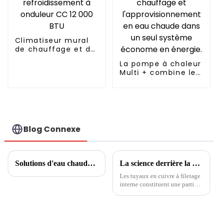
Climatiseur mural
de chauffage et de
refroidissement à
La pompe à chaleur
onduleur CC 12 000
Multi + combine le
BTU
refroidissement, le
chauffage et
l'approvisionnement
en eau chaude
dans un seul
système économe
Blog Connexe
en énergie.
Solutions d'eau chaude domestique
La science derrière la climatisation à haut rendement : comment les tubes en cuivre à filetage interne améliorent le transfert de chaleur
Les tuyaux en cuivre à filetage
interne constituent une partie
importante du processus
d’échange thermique dans les
climatiseurs. Sa conception
inclut de fortes capacités