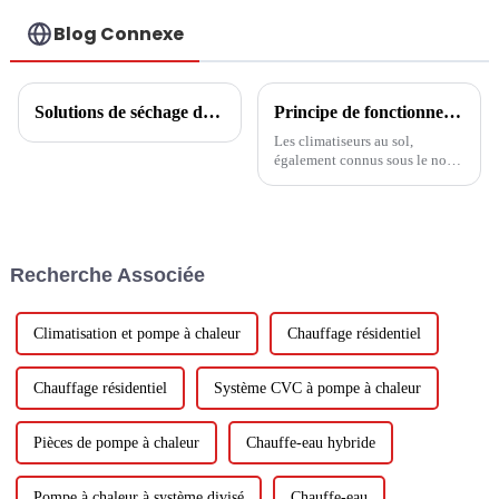
L'ENVIRONNEMENT
Blog Connexe
Solutions de séchage de céréales et de fruits
Principe de fonctionnement des climatiseurs au sol
Les climatiseurs au sol,
également connus sous le nom
d'unités de climatisation au sol
ou de climatiseurs tour, sont
devenus des choix populaires
pour refroidir des espaces ou
des pièces plus grands sans
Recherche Associée
nécessiter une installation
approfondie....
Climatisation et pompe à chaleur
Chauffage résidentiel
Chauffage résidentiel
Système CVC à pompe à chaleur
Pièces de pompe à chaleur
Chauffe-eau hybride
Pompe à chaleur à système divisé
Chauffe-eau