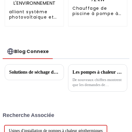
Chauffage de
alliant système
piscine à pompe à
photovoltaïque et
chaleur à onduleur
pompe à chaleur
avec Wi-Fi pour
CHAUFFAGE
piscines de 10 kW à
SIMPLEMENT
72 kW
RESPECTUEUX DE
L'ENVIRONNEMENT
Blog Connexe
Solutions de séchage du tabac
Les pompes à chaleur sont très demandées alors que les demandes de subventions augmentent de 75 %
De nouveaux chiffres montrent
que les demandes de
subventions gouvernementales
pour les pompes à chaleur ont
augmenté de 75 % en février
par rapport au même mois de
2023.
Recherche Associée
Usines d'installation de pompes à chaleur géothermiques