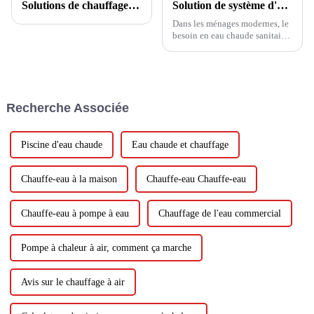
Solutions de chauffage de l'eau chaude à base d'eaux usées
Solution de système d'eau chaude sanitaire : garantir un approvisionnement en eau chaude constant et durable
Dans les ménages modernes, le
besoin en eau chaude sanitaire
est une nécessité qui ne peut
être compromise. Des douches
aux baignoires, des éviers aux
robinets de cuisine, en passant
par les machines à laver,
Recherche Associée
chaque fourniture d'eau
chaude...
Piscine d'eau chaude
Eau chaude et chauffage
Chauffe-eau à la maison
Chauffe-eau Chauffe-eau
Chauffe-eau à pompe à eau
Chauffage de l'eau commercial
Pompe à chaleur à air, comment ça marche
Avis sur le chauffage à air