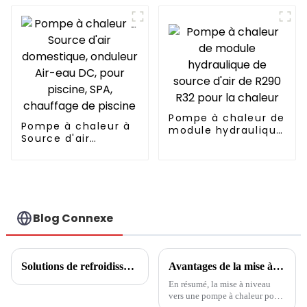
d'inverseur de C.C
de 7.2kw 18000BTU
Pompe à chaleur de
Pompe à chaleur à
module hydraulique
Source d'air
de source d'air de
domestique,
R290 R32 pour la
onduleur Air-eau
chaleur
DC, pour piscine,
SPA, chauffage de
piscine
Blog Connexe
Solutions de refroidissement, de chauffage et d'eau chaude pour hôtels et écoles
Avantages de la mise à niveau vers une pompe à chaleur pour chauffe-eau
En résumé, la mise à niveau
vers une pompe à chaleur pour