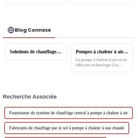
refroidissement et
R290 R32 pour la
chauffage, 6 ~ 15kw
chaleur
Blog Connexe
Solutions de chauffage de l'eau chaude à base d'eaux usées
Pompes à chaleur à air : à la pointe de la nouvelle ère de l’énergie verte
La pompe à chaleur à air est en
effet une technologie à la
pointe d’une nouvelle ère
d’énergie verte. Ses
caractéristiques écologiques et
sa haute efficacité énergétique
en font une alternative idéale
Recherche Associée
aux méthodes de chauffage
traditionnelles.Tout d'abord...
Fournisseur de système de chauffage central à pompe à chaleur à air
Fabricants de chauffage par le sol à pompe à chaleur à eau chaude