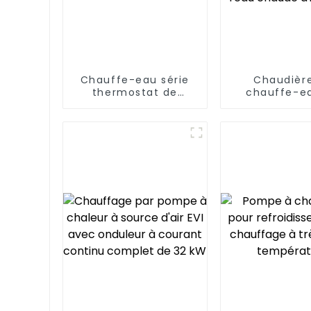
Chauffe-eau série
Chaudièr
thermostat de
chauffe-e
piscine
pompe à cha
source d'air
basse tempé
pour l'eau 
d'indust