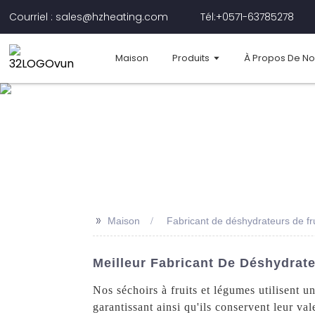
Courriel : sales@hzheating.com
Tél:+0571-63785278
Maison
Produits
À Propos De N
>>
Maison
Fabricant de déshydrateurs de fr
Meilleur Fabricant De Déshydrat
Nos séchoirs à fruits et légumes utilisent 
garantissant ainsi qu'ils conservent leur va