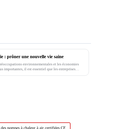
: prôner une nouvelle vie saine
préoccupations environnementales et les économies
s importantes, il est essentiel que les entreprises
 économies d'énergie et de l'environnement.
es pompes à chaleur à air certifiées CE