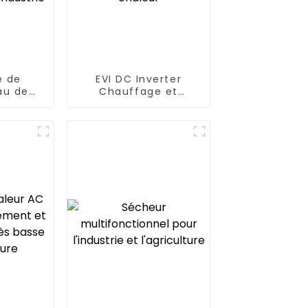
e de
EVI DC Inverter
au de
Chauffage et
leur de
refroidissement
 à très
domestique Pompe
rature
à chaleur
chaude
rie