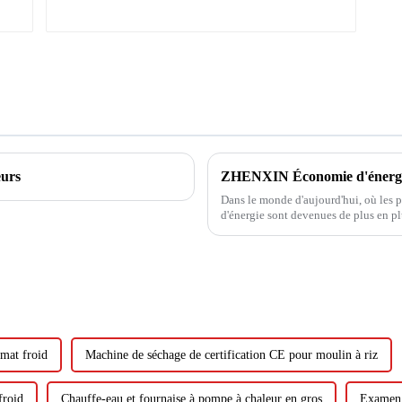
eurs
ZHENXIN Économie d'énergie 
Dans le monde d'aujourd'hui, où les 
d'énergie sont devenues de plus en plu
jouent un rôle dans la promotion des
mat froid
Machine de séchage de certification CE pour moulin à riz
froid
Chauffe-eau et fournaise à pompe à chaleur en gros
Examen d