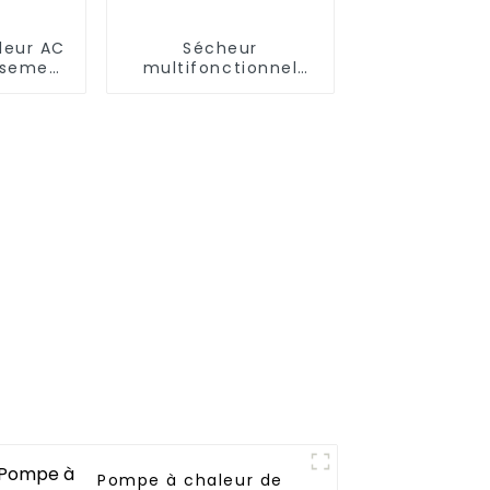
leur AC
Sécheur
issement
multifonctionnel
 à très
pour l'industrie et
rature
l'agriculture
Pompe à chaleur de