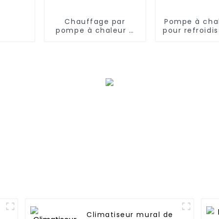
Chauffage par
Pompe à cha
pompe à chaleur à
pour refroid
source d'air EVI avec
et chauffage
onduleur à courant
basse tempé
continu complet de
32 kW
n
Climatiseur mural de