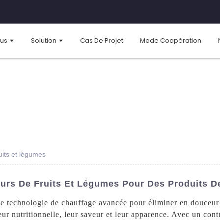
ous
Solution
Cas De Projet
Mode Coopération
uits et légumes
eurs De Fruits Et Légumes Pour Des Produits D
une technologie de chauffage avancée pour éliminer en douceur 
leur nutritionnelle, leur saveur et leur apparence. Avec un cont