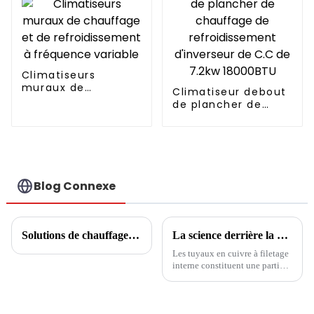
Climatiseurs
muraux de
Climatiseur debout
chauffage et de
de plancher de
refroidissement à
chauffage de
fréquence variable
refroidissement
d'inverseur de C.C
de 7.2kw 18000BTU
Blog Connexe
Solutions de chauffage et de refroidissement industriels
La science derrière la climatisation à haut rendement : comment les tubes en cuivre à filetage interne améliorent le transfert de chaleur
Les tuyaux en cuivre à filetage
interne constituent une partie
importante du processus
d’échange thermique au sein
des climatiseurs. Sa conception
inclut de fortes capacités