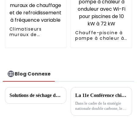
Climatiseurs
Chauffe-piscine à
muraux de
pompe à chaleur à
chauffage et de
onduleur avec Wi-Fi
refroidissement à
pour piscines de 10
fréquence variable
kW à 72 kW
Blog Connexe
Solutions de séchage des boues
La 11e Conférence chinoise sur l'ingénierie des pompes à chaleur : développement de pompes à chaleur et complémentation multi-énergies
Dans le cadre de la stratégie
nationale double carbone, les
pompes à chaleur ouvrent de
nouvelles opportunités de
développement. Nouvelles
opportunités, nouveaux défis,
nouveaux développements,