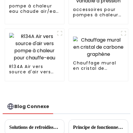
pompe à chaleur
accessoires pour
eau chaude air/eau
pompes à chaleur
60°C
pompes à
fréquence variable
à pression
Chauffage mural
R134A Air vers
en cristal de
source d'air vers
carbone graphène
pompe à chaleur
pour chauffe-eau
Blog Connexe
Solutions de refroidissement/chauffage et d'eau chaude pour la maison
Principe de fonctionnement des climatiseurs au sol