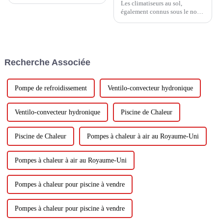
Les climatiseurs au sol,
également connus sous le nom
d'unités de climatisation au sol
ou de climatiseurs tour, sont
devenus des choix populaires
pour refroidir des espaces ou
des pièces plus grands sans
Recherche Associée
nécessiter une installation
approfondie....
Pompe de refroidissement
Ventilo-convecteur hydronique
Ventilo-convecteur hydronique
Piscine de Chaleur
Piscine de Chaleur
Pompes à chaleur à air au Royaume-Uni
Pompes à chaleur à air au Royaume-Uni
Pompes à chaleur pour piscine à vendre
Pompes à chaleur pour piscine à vendre