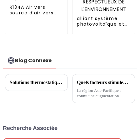
R134A Air vers
source d'air vers
pompe à chaleur
alliant système
pour chauffe-eau
photovoltaïque et
pompe à chaleur
CHAUFFAGE
SIMPLEMENT
RESPECTUEUX DE
L'ENVIRONNEMENT
Blog Connexe
Solutions thermostatiques pour serres de fleurs
Quels facteurs stimulent les tendances de l’industrie des pompes à chaleur dans la région APAC ?
La région Asie-Pacifique a
connu une augmentation
significative de l’adoption des
pompes à chaleur ces dernières
années. Avec les progrès
technologiques et l’accent
croissant mis sur les solutions
Recherche Associée
énergétiques durables, le...