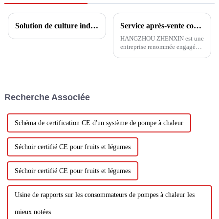
Solution de culture industrielle de champignons
Service après-vente confortable et économe en énergie, de première classe, les clients australiens font l'éloge de HANGZHOU ZHENXIN
HANGZHOU ZHENXIN est une
entreprise renommée engagée
dans la recherche et le
développement, la production,
la vente et l'installation de
pompes à chaleur à air. Nous
sommes fiers de fournir des
Recherche Associée
produits de haute qualité...
Schéma de certification CE d'un système de pompe à chaleur
Séchoir certifié CE pour fruits et légumes
Séchoir certifié CE pour fruits et légumes
Usine de rapports sur les consommateurs de pompes à chaleur les
mieux notées