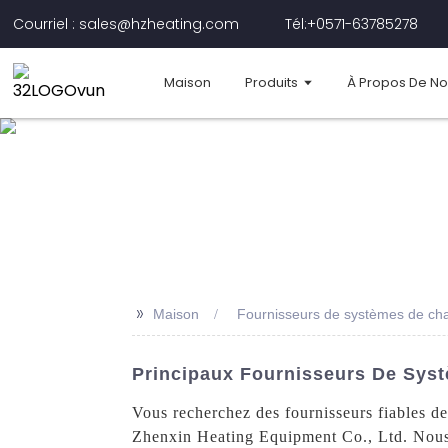
Courriel : sales@hzheating.com
Tél:+0571-63785278
Maison
Produits
À Propos De N
>>
Maison
Fournisseurs de systèmes de chau
Principaux Fournisseurs De Syst
Vous recherchez des fournisseurs fiables d
Zhenxin Heating Equipment Co., Ltd. Nous 