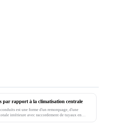
 par rapport à la climatisation centrale
conduits est une forme d'un remorquage, d'une
totale intérieure avec raccordement de tuyaux en
 le conduit soufflera de l'air froid directement vers