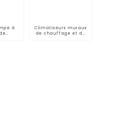
ompe à
Climatiseurs muraux
 de
de chauffage et de
et de
refroidissement à
ment à
fréquence variable
ur