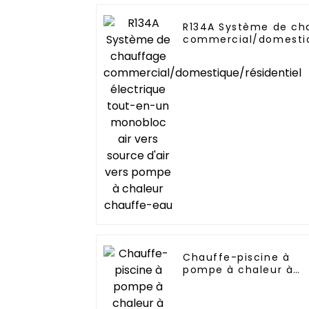
R134A Système de ch
commercial/domestiq
électrique tout-en-u
vers source d'air ver
chaleur chauffe-eau
Chauffe-piscine à
pompe à chaleur à
onduleur avec Wi-Fi
pour piscines de 10
kW à 72 kW