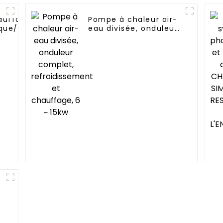
auffage
Pompe à chaleur air-
ue/résidentiel
eau divisée, onduleur
n monobloc air
complet,
s pompe à
refroidissement et
chauffage, 6 ~ 15kw