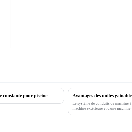
e constante pour piscine
Avantages des unités gainables
Le système de conduits de machine à 
machine extérieure et d'une machine 
cuivre, la machine intérieure à travers
chaque r...