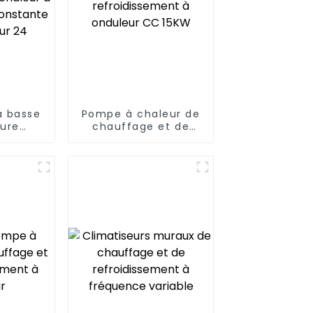
à basse
Pompe à chaleur de
ure
chauffage et de
au à
refroidissement à
leur à
onduleur CC 15KW
ure
 heures
4