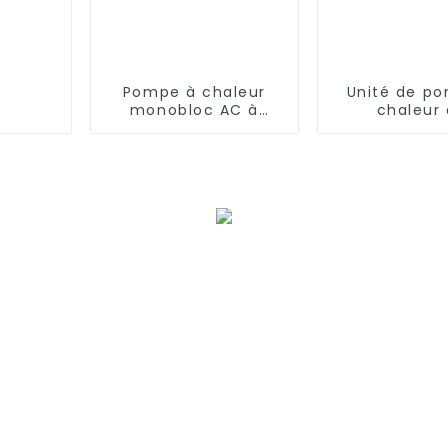
Pompe à chaleur
Unité de p
monobloc AC à
chaleur
onduleur EVI
chauffage 
complet de 50 kW
refroidisse
ondule