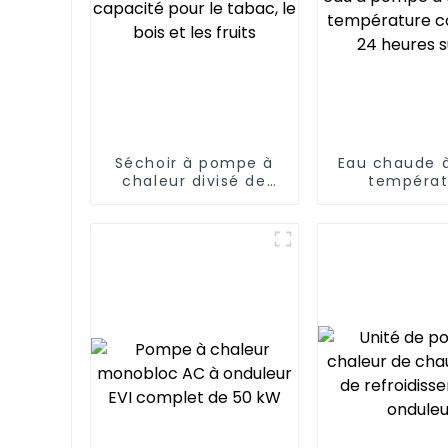
Séchoir à pompe à
Eau chaude 
chaleur divisé de
températ
grande capacité
Chauffe-e
pour le tabac, le bois
pompe à cha
et les fruits
températ
constante 24
sur 2