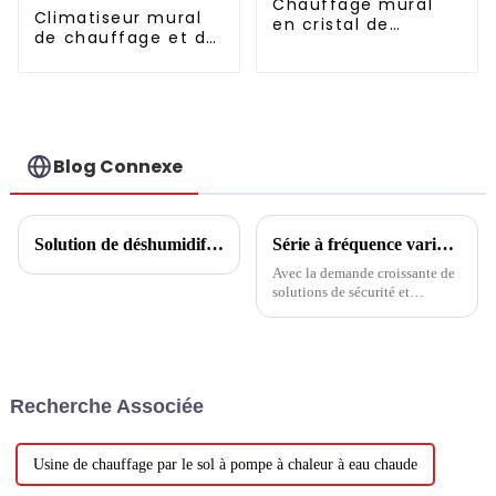
Chauffage mural
Climatiseur mural
en cristal de
de chauffage et de
carbone à structure
refroidissement à
métallique
onduleur CC 12 000
BTU
Blog Connexe
Solution de déshumidification à température constante pour piscine
Série à fréquence variable à très basse température : Climatiseur central avec chauffage au sol
Avec la demande croissante de
solutions de sécurité et
d'économie d'énergie dans le
domaine de la réfrigération et
du chauffage, la technologie
d'augmentation de l'enthalpie à
fréquence variable est apparue
Recherche Associée
comme un véritable tournant.
Cette auberge...
Usine de chauffage par le sol à pompe à chaleur à eau chaude