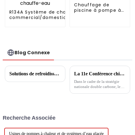
Chauffage de
piscine à pompe à
R134A Système de chauffage
chaleur à onduleur
commercial/domestique/résidentiel
avec Wi-Fi pour
électrique tout-en-un monobloc air
piscines de 10 kW à
vers source d'air vers pompe à
72 kW
chaleur chauffe-eau
Blog Connexe
Solutions de refroidissement, de chauffage et d'eau chaude pour hôtels et écoles
La 11e Conférence chinoise sur l'ingénierie des pompes à chaleur : développement de pompes à chaleur et complémentation multi-énergies
Dans le cadre de la stratégie
nationale double carbone, les
pompes à chaleur ouvrent de
nouvelles opportunités de
développement. Nouvelles
opportunités, nouveaux défis,
nouveaux développements,
Recherche Associée
afin de mieux jouer le rôle
important de...
Usines de pompes à chaleur et de systèmes d’eau glacée