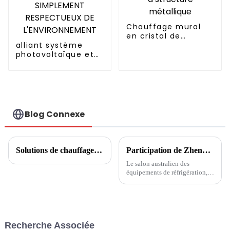
Chauffage mural
en cristal de
alliant système
carbone à structure
photovoltaïque et
métallique
pompe à chaleur
CHAUFFAGE
SIMPLEMENT
RESPECTUEUX DE
L'ENVIRONNEMENT
Blog Connexe
Solutions de chauffage central communautaire
Participation de Zhenxin avec des solutions de pompes à chaleur à l'ARBS 2024 du 28 au 30 mai
Le salon australien des
équipements de réfrigération,
de climatisation, de ventilation
et de purification de l'air ARBS
2024 se tiendra du 2024-05-28
au 2024-05-30 au Sydney
International Exhibition
Recherche Associée
Centre.