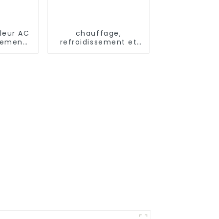
leur AC
chauffage,
ssement
refroidissement et
fage à
eau chaude, pompe
sse
à chaleur,
ure
climatiseur