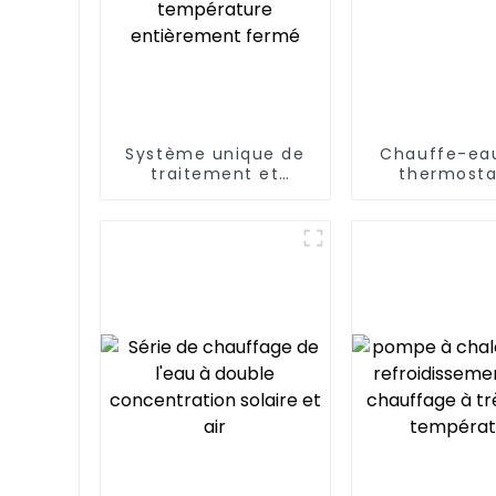
Système unique de
Chauffe-eau
traitement et
thermosta
d'élimination des
piscin
boues de séchage à
basse température
entièrement fermé