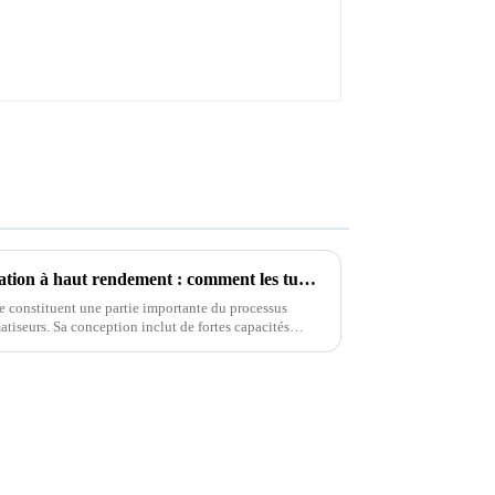
La science derrière la climatisation à haut rendement : comment les tubes en cuivre à filetage interne améliorent le transfert de chaleur
ne constituent une partie importante du processus
 fortes capacités
internes accrues.