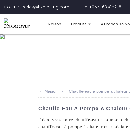
Courriel : sales@hzheating.com
Tél:+0571-63785278
Maison
Produits
À Propos De N
>>
Maison
Chauffe-eau à pompe à chaleur c
Chauffe-Eau À Pompe À Chaleur C
Découvrez notre chauffe-eau à pompe à chale
chauffe-eau à pompe à chaleur est spéciale