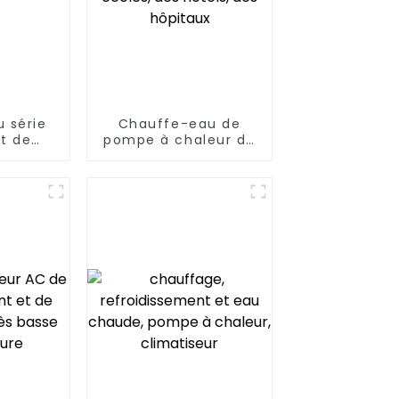
 série
Chauffe-eau de
t de
pompe à chaleur de
e
source d'air de
Zhenxin 75kw pour
des écoles, des
hôtels, des hôpitaux