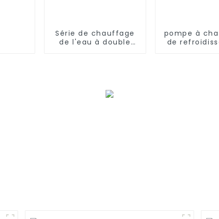
Série de chauffage
pompe à cha
de l'eau à double
de refroidi
concentration
et de chauf
solaire et air
très ba
températ