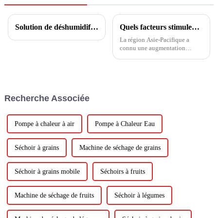
Solution de déshumidification à température constante pour piscine
Quels facteurs stimulent les tendances de l’industrie des pompes à chaleur dans la région APAC ?
La région Asie-Pacifique a
connu une augmentation
significative de l’adoption des
pompes à chaleur ces dernières
années. Avec les progrès
technologiques et l’accent
croissant mis sur les solutions
Recherche Associée
énergétiques durables, le...
Pompe à chaleur à air
Pompe à Chaleur Eau
Séchoir à grains
Machine de séchage de grains
Séchoir à grains mobile
Séchoirs à fruits
Machine de séchage de fruits
Séchoir à légumes