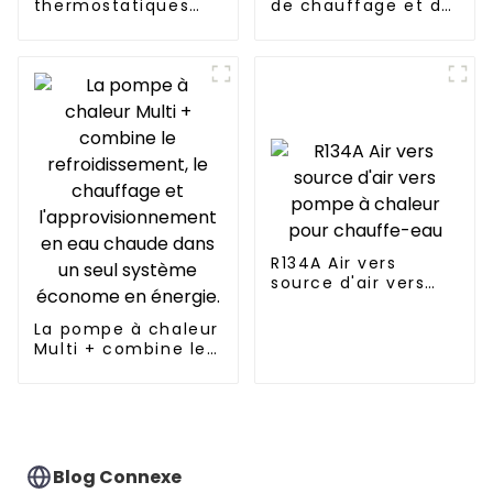
thermostatiques
de chauffage et de
pour serres de
refroidissement à
fleurs - pompe à
onduleur CC 12 000
chaleur
BTU
aérothermique
R134A Air vers
source d'air vers
pompe à chaleur
pour chauffe-eau
La pompe à chaleur
Multi + combine le
refroidissement, le
chauffage et
l'approvisionnement
en eau chaude
dans un seul
système économe
Blog Connexe
en énergie.