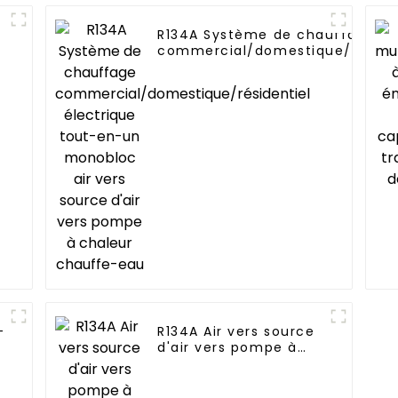
R134A Système de chauffage
commercial/domestique/résiden
électrique tout-en-un monobloc
vers source d'air vers pompe à
chaleur chauffe-eau
-
R134A Air vers source
d'air vers pompe à
t
chaleur pour
chauffe-eau