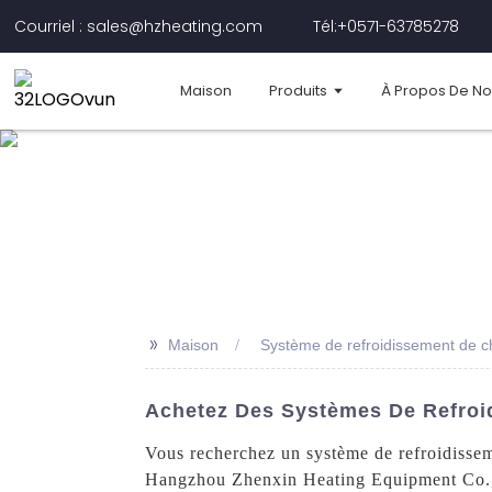
Courriel : sales@hzheating.com
Tél:+0571-63785278
Maison
Produits
À Propos De N
>>
Maison
Système de refroidissement de ch
Achetez Des Systèmes De Refroid
Vous recherchez un système de refroidisseme
Hangzhou Zhenxin Heating Equipment Co., Lt