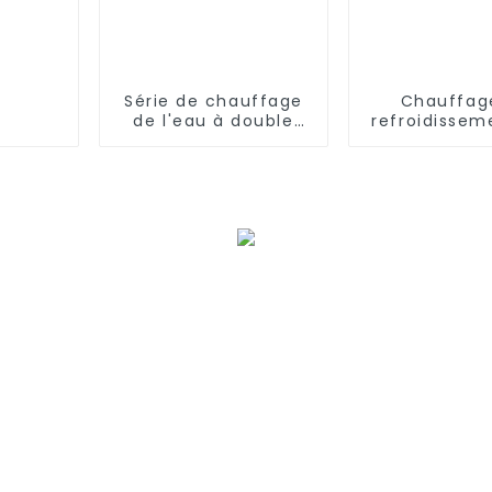
Série de chauffage
Chauffag
de l'eau à double
refroidissem
concentration
pompe à chal
solaire et air
et eau p
climatisa
centra