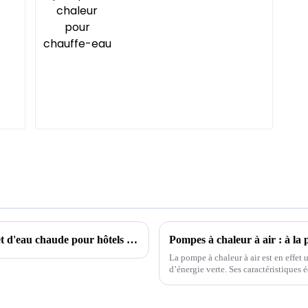
Solutions de refroidissement, de chauffage et d'eau chaude pour hôtels et écoles
Pompes à chaleur à air : à la p
La pompe à chaleur à air est en effet
d’énergie verte. Ses caractéristiques 
une alternative idéale aux méthodes d