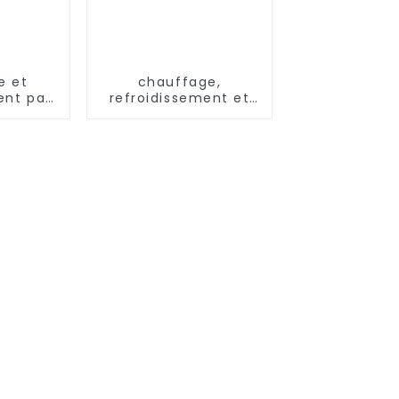
e et
chauffage,
ent par
refroidissement et
eur air
eau chaude, pompe
our
à chaleur,
tion
climatiseur
le