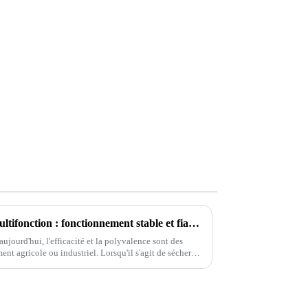
Sécheur à pompe à chaleur multifonction : fonctionnement stable et fiable, séchage sans souci
ujourd'hui, l'efficacité et la polyvalence sont des
nt agricole ou industriel. Lorsqu'il s'agit de sécher
icinal chinois...