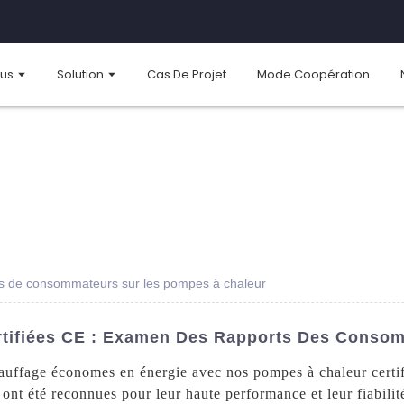
ous
Solution
Cas De Projet
Mode Coopération
rts de consommateurs sur les pompes à chaleur
rtifiées CE : Examen Des Rapports Des Conso
hauffage économes en énergie avec nos pompes à chaleur cer
t été reconnues pour leur haute performance et leur fiabilité,