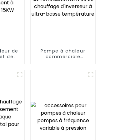
leur de
Pompe à chaleur
et de
commerciale
ment à
intelligente de
C 15KW
refroidissement et
de chauffage
d'inverseur à ultra-
basse température