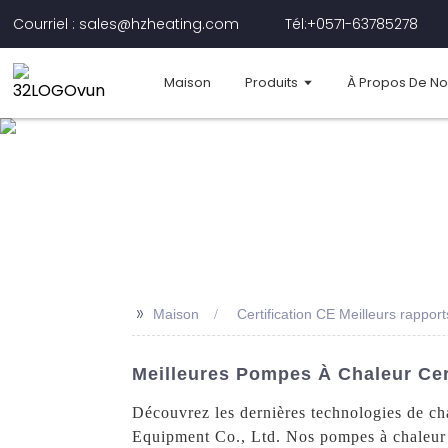
Courriel : sales@hzheating.com
Tél:+0571-63785278
Maison
Produits
À Propos De N
>>
Maison
Certification CE Meilleurs rappo
Meilleures Pompes À Chaleur Ce
Découvrez les dernières technologies de c
Equipment Co., Ltd. Nos pompes à chaleur on