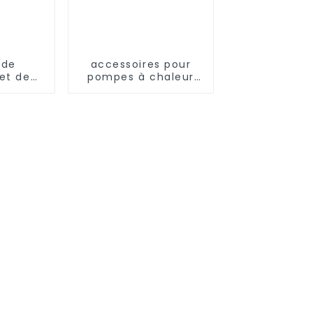
 de
accessoires pour
et de
pompes à chaleur
ement
pompes à fréquence
tique
variable à pression
ental
res