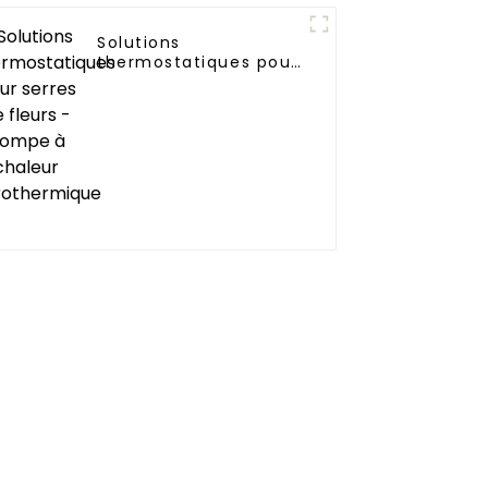
Solutions
thermostatiques pour
serres de fleurs -
pompe à chaleur
aérothermique