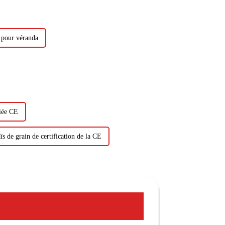
E pour véranda
fiée CE
s de grain de certification de la CE