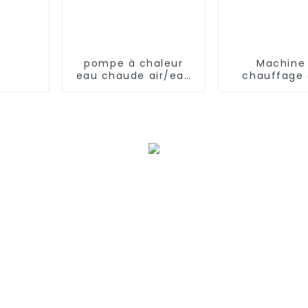
pompe à chaleur
Machine
eau chaude air/eau
chauffage 
60°C
refroidiss
thermosta
environnem
pour ser