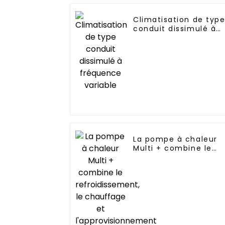
Climatisation de typ
conduit dissimulé à
fréquence variable
La pompe à chaleur
Multi + combine le
refroidissement, le
chauffage et
l'approvisionnement
en eau chaude dans
un seul système
économe en énergie.