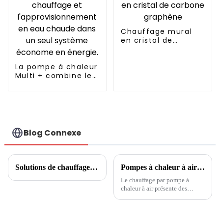
Chauffage mural
en cristal de
carbone graphène
La pompe à chaleur
Multi + combine le
refroidissement, le
chauffage et
l'approvisionnement
en eau chaude
dans un seul
système économe
Blog Connexe
en énergie.
Solutions de chauffage et de refroidissement industriels
Pompes à chaleur à air : la tendance et le premier choix pour la culture et le chauffage des serres
Le chauffage par pompe à
chaleur à air présente des
avantages dans le domaine de
la plantation en serre,
remplaçant les méthodes de