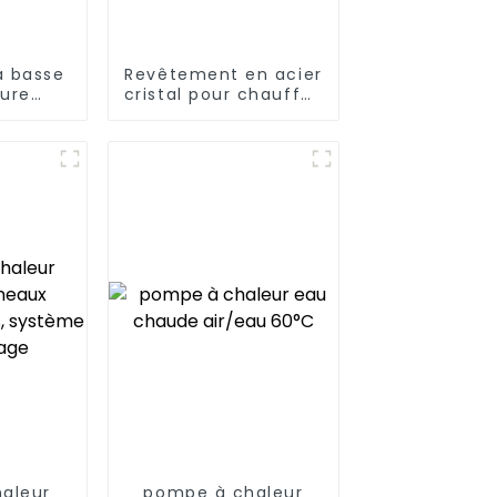
à basse
Revêtement en acier
ure
cristal pour chauffe-
au à
eau à pompe à
leur à
chaleur domestique
ure
 heures
4
aleur
pompe à chaleur