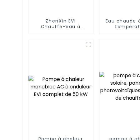
ZhenXin EVI
Eau chaude 
Chauffe-eau à
températ
pompe à chaleur
Chauffe-e
air-eau à très basse
pompe à cha
température
températ
constante 24
sur 2
Pompe à chaleur
pompe à ch