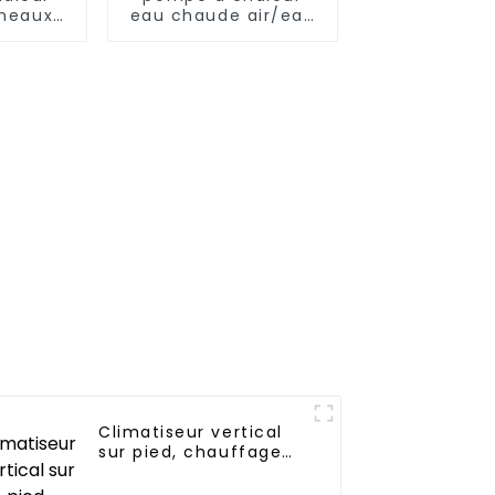
nneaux
eau chaude air/eau
ïques,
60°C
 de
ge
Climatiseur vertical
sur pied, chauffage
et refroidissement à
fréquence variable