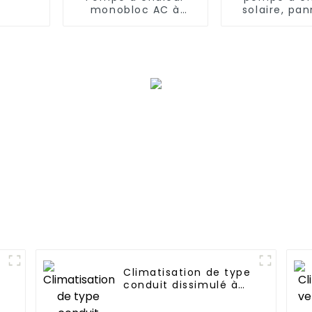
monobloc AC à
solaire, pa
onduleur EVI
photovolta
complet de 50 kW
système
chauffa
Climatisation de type
conduit dissimulé à
fréquence variable