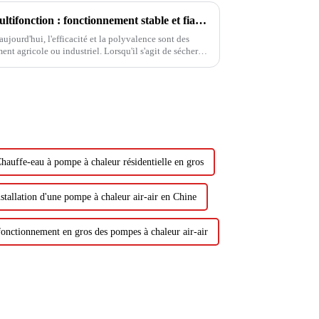
Sécheur à pompe à chaleur multifonction : fonctionnement stable et fiable, séchage sans souci
ujourd'hui, l'efficacité et la polyvalence sont des
nt agricole ou industriel. Lorsqu'il s'agit de sécher
icinal chinois...
hauffe-eau à pompe à chaleur résidentielle en gros
stallation d'une pompe à chaleur air-air en Chine
fonctionnement en gros des pompes à chaleur air-air