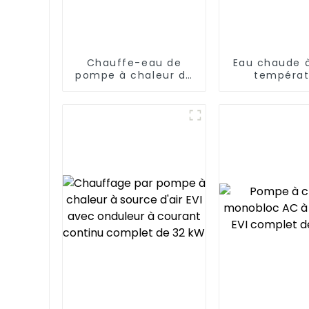
Chauffe-eau de
Eau chaude 
pompe à chaleur de
températ
source d'air de
Chauffe-e
Zhenxin 75kw pour
pompe à cha
des écoles, des
températ
hôtels, des hôpitaux
constante 24
sur 2