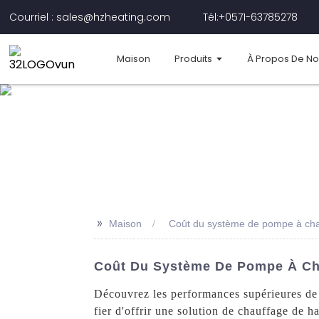
Courriel : sales@hzheating.com
Tél:+0571-63785278
Maison
Produits
À Propos De N
>>
Maison
Coût du système de pompe à chale
Coût Du Système De Pompe À Chal
Découvrez les performances supérieures de
fier d'offrir une solution de chauffage de h