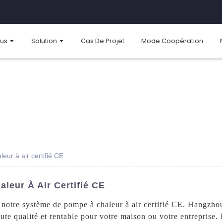
ous
Solution
Cas De Projet
Mode Coopération
ur à air certifié CE
eur À Air Certifié CE
 notre système de pompe à chaleur à air certifié CE. Hangzh
aute qualité et rentable pour votre maison ou votre entreprise.