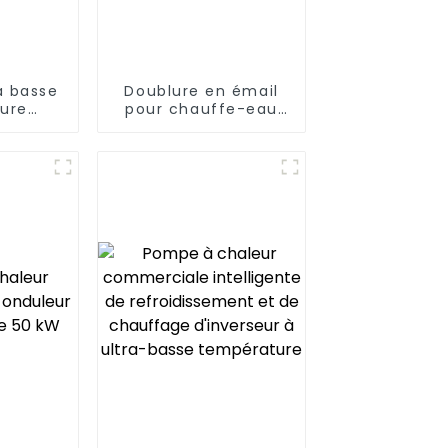
à basse
Doublure en émail
ure
pour chauffe-eau
au à
domestique à
leur à
sources d'air
ure
divisées
 heures
4