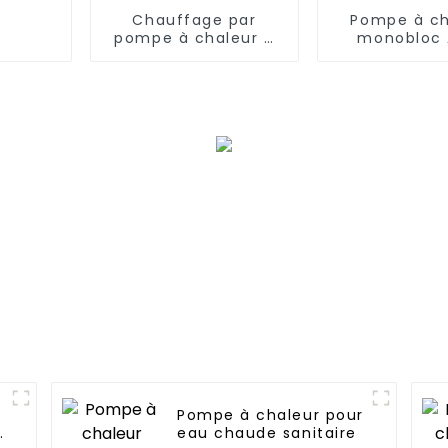
Chauffage par
Pompe à ch
pompe à chaleur à
monobloc 
source d'air EVI avec
onduleur 
onduleur à courant
complet de
continu complet de
32 kW
Pompe à chaleur pour
t
eau chaude sanitaire