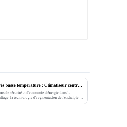
Série à fréquence variable à très basse température : Climatiseur central avec chauffage au sol
ns de sécurité et d'économie d'énergie dans le
uffage, la technologie d'augmentation de l'enthalpie à
un véritable tournant. Cette auberge...