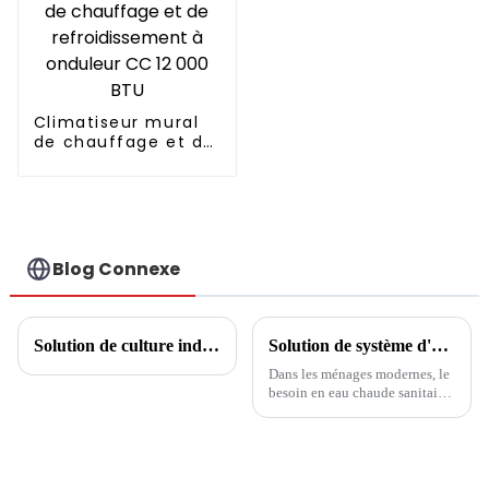
Climatiseur mural
de chauffage et de
refroidissement à
onduleur CC 12 000
BTU
Blog Connexe
Solution de culture industrielle de champignons
Solution de système d'eau chaude sanitaire : garantir un approvisionnement en eau chaude constant et durable
Dans les ménages modernes, le
besoin en eau chaude sanitaire
est une nécessité qui ne peut
être compromise. Des douches
aux baignoires, des éviers aux
robinets de cuisine, en passant
par les machines à laver,