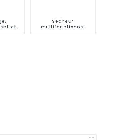
ge,
Sécheur
ment et
multifonctionnel
 pompe
pour l'industrie et
r,
l'agriculture
eur