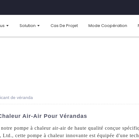
ous
Solution
Cas De Projet
Mode Coopération
ricant de véranda
haleur Air-Air Pour Vérandas
 notre pompe à chaleur air-air de haute qualité conçue spécif
td., cette pompe à chaleur innovante est équipée d'une tech