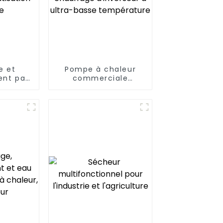
e et
Pompe à chaleur
ent par
commerciale
eur air
intelligente de
our
refroidissement et
tion
de chauffage
le
d'inverseur à ultra-
basse température