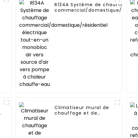
R134A Système de chauffage
commercial/domestique/résiden
électrique tout-en-un monobloc
vers source d'air vers pompe à
chaleur chauffe-eau
Climatiseur mural de
r
chauffage et de
refroidissement à
onduleur CC 12 000
BTU