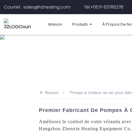
Courriel : sales@hzheating.com
Tél:+0571-63785278
Maison
Produits
À Propos De N
>>
Maison
Pompe à chaleur air-air pour fab
Premier Fabricant De Pompes À C
Améliorez le confort de votre véranda avec
Hangzhou Zhenxin Heating Equipment Co., L