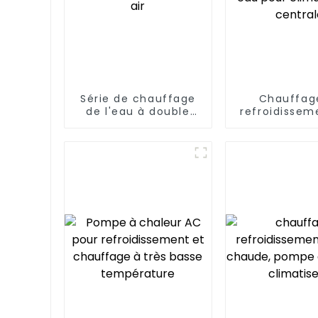
Série de chauffage
Chauffag
de l'eau à double
refroidissem
concentration
pompe à chal
solaire et air
et eau p
climatisa
centra