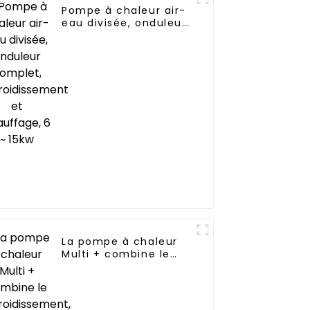
Pompe à chaleur air-
tiel
eau divisée, onduleur
 air
complet,
refroidissement et
chauffage, 6 ~ 15kw
La pompe à chaleur
Multi + combine le
refroidissement, le
chauffage et
l'approvisionnement
en eau chaude dans