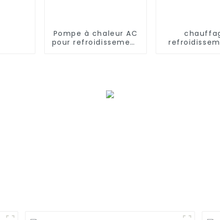
Pompe à chaleur AC
chauffa
pour refroidissement
refroidisse
et chauffage à très
eau chaude,
basse température
à chaleu
climatis